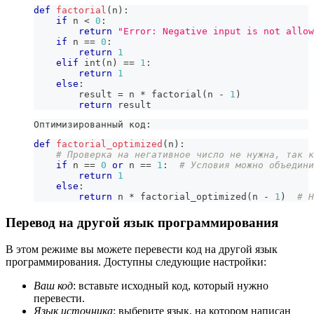
def
factorial
(
n
)
:
if
 n 
<
0
:
return
"Error: Negative input is not allow
if
 n 
==
0
:
return
1
elif
int
(
n
)
==
1
:
return
1
else
:
        result 
=
 n 
*
 factorial
(
n 
-
1
)
return
 result
Оптимизированный код:
def
factorial_optimized
(
n
)
:
# Проверка на негативное число не нужна, так к
if
 n 
==
0
or
 n 
==
1
:
# Условия можно объедини
return
1
else
:
return
 n 
*
 factorial_optimized
(
n 
-
1
)
# Н
Перевод на другой язык программирования
В этом режиме вы можете перевести код на другой язык
программирования. Доступны следующие настройки:
Ваш код
: вставьте исходный код, который нужно
перевести.
Язык источника
: выберите язык, на котором написан