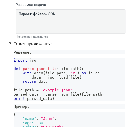
Ответ приложения:
Решение:
import
 json
def
parse_json_file
(
file_path
)
:
with
open
(
file_path
,
'r'
)
as
file
:
        data 
=
 json
.
load
(
file
)
return
 data
file_path 
=
'example.json'
parsed_data 
=
 parse_json_file
(
file_path
)
print
(
parsed_data
)
Пример:
{
"name"
:
"John"
,
"age"
:
30
,