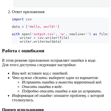
Ответ приложения:
import
 csv
data 
=
[
'Hello, world!'
]
with
open
(
'output.csv'
,
'w'
,
 newline
=
''
)
as
file
:
    writer 
=
 csv
.
writer
(
file
)
    writer
.
writerow
(
data
)
Работа с ошибками
В этом режиме приложение исправляет ошибки в коде.
Для этого доступны следующие настройки:
Ваш код
: вставьте код с ошибкой.
Что нужно сделать
: выберите один из вариантов:
Исправить ошибки и вывести корректный код
.
Описать ошибки в коде
.
Подробно описать ошибки и как их исправить
.
Информация об ошибке
: опишите проблему, с которой
столкнулись.
Пример использования