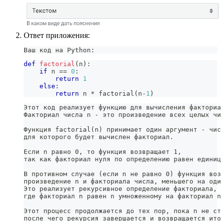
Ответ приложения:
Ваш код на Python:
def
factorial
(
n
)
:
if
 n 
==
0
:
return
1
else
:
return
 n 
*
 factorial
(
n
-
1
)
Этот код реализует функцию для вычисления факториа
Факториал числа n - это произведение всех целых чи
Функция factorial(n) принимает один аргумент - чис
для которого будет вычислен факториал.
Если n равно 0, то функция возвращает 1,
так как факториал нуля по определению равен единиц
В противном случае (если n не равно 0) функция воз
произведение n и факториала числа, меньшего на оди
Это реализует рекурсивное определение факториала,
где факториал n равен n умноженному на факториал n
Этот процесс продолжается до тех пор, пока n не ст
после чего рекурсия завершается и возвращается ито