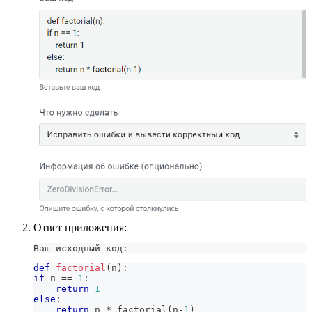
Ответ приложения:
Ваш исходный код:
def
factorial
(
n
)
:
if
 n 
==
1
:
return
1
else
:
return
 n 
*
 factorial
(
n
-
1
)