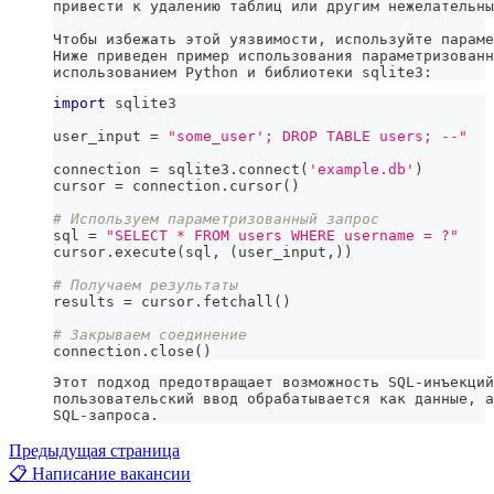
привести к удалению таблиц или другим нежелательны
Чтобы избежать этой уязвимости, используйте параме
Ниже приведен пример использования параметризованн
использованием Python и библиотеки sqlite3:
import
 sqlite3
user_input 
=
"some_user'; DROP TABLE users; --"
connection 
=
 sqlite3
.
connect
(
'example.db'
)
cursor 
=
 connection
.
cursor
(
)
# Используем параметризованный запрос
sql 
=
"SELECT * FROM users WHERE username = ?"
cursor
.
execute
(
sql
,
(
user_input
,
)
)
# Получаем результаты
results 
=
 cursor
.
fetchall
(
)
# Закрываем соединение
connection
.
close
(
)
Этот подход предотвращает возможность SQL-инъекций
пользовательский ввод обрабатывается как данные, а
SQL-запроса.
Предыдущая страница
📋 Написание вакансии