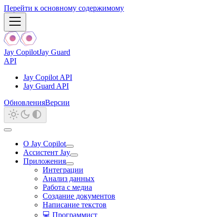
Перейти к основному содержимому
Jay Copilot
Jay Guard
API
Jay Copilot API
Jay Guard API
Обновления
Версии
О Jay Copilot
Ассистент Jay
Приложения
Интеграции
Анализ данных
Работа с медиа
Создание документов
Написание текстов
💻 Программист