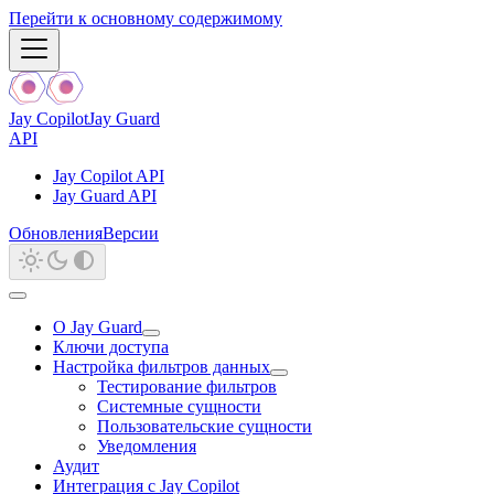
Перейти к основному содержимому
Jay Copilot
Jay Guard
API
Jay Copilot API
Jay Guard API
Обновления
Версии
О Jay Guard
Ключи доступа
Настройка фильтров данных
Тестирование фильтров
Системные сущности
Пользовательские сущности
Уведомления
Аудит
Интеграция с Jay Copilot